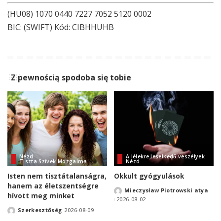
(HU08) 1070 0440 7227 7052 5120 0002
BIC: (SWIFT) Kód: CIBHHUHB
Z pewnością spodoba się tobie
Nézd
A lélekre leselkedő veszélyek
Tiszta Szívek Mozgalma
Nézd
Isten nem tisztátalanságra,
Okkult gyógyulások
hanem az életszentségre
Mieczysław Piotrowski atya
Posted
hívott meg minket
2026-08-02
by
Szerkesztőség
2026-08-09
Posted