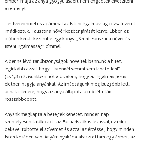
ember imája az anya gyógyulásáért nem engedték elveszíteni
a reményt.
Testvéreimmel és apámmal az Isteni Irgalmasság rózsafüzérét
imádkoztuk, Fausztina nővér közbenjárását kérve. Ebben az
időben került kezembe egy könyv: „Szent Fausztina nővér és
Isteni Irgalmasság” címmel.
A benne lévő tanúbizonyságok növelték bennünk a hitet,
leginkább azzal, hogy: „Istennél semmi sem lehetetlen!”
(Lk 1,37) Szívünkben nőt a bizalom, hogy az Irgalmas Jézus
életben hagyja anyánkat. Az imádságunk még buzgóbb lett,
annak ellenére, hogy az anya állapota a műtét után
rosszabbodott.
Anyánk megkapta a betegek kenetét, minden nap
személyesen találkozott az Eucharisztikus Jézussal; ez mind
békével töltötte el szívemet és azzal az érzéssel, hogy minden
Isten kezében van. Anyám nyakába akasztottam egy érmet, az