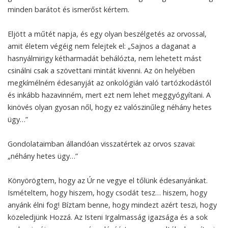
minden barátot és ismerőst kértem.
Eljött a műtét napja, és egy olyan beszélgetés az orvossal,
amit életem végéig nem felejtek el: „Sajnos a daganat a
hasnyálmirigy kétharmadát behálózta, nem lehetett mást
csinálni csak a szövettani mintát kivenni. Az ön helyében
megkímélném édesanyját az onkológián való tartózkodástól
és inkább hazavinném, mert ezt nem lehet meggyógyítani. A
kinövés olyan gyosan nől, hogy ez valószinűleg néhány hetes
ügy…”
Gondolataimban állandóan visszatértek az orvos szavai:
„néhány hetes ügy…”
Könyörögtem, hogy az Úr ne vegye el tőlünk édesanyánkat.
Ismételtem, hogy hiszem, hogy csodát tesz… hiszem, hogy
anyánk élni fog! Bíztam benne, hogy mindezt azért teszi, hogy
közeledjünk Hozzá. Az Isteni Irgalmasság igazsága és a sok