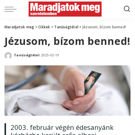
Maradjatok meg
>
Cikkek
>
Tanúságtétel
>
Jézusom, bízom benned!
Jézusom, bízom benned!
Tanúságtétel
2025-02-19
Posted
by
2003. február végén édesanyánk