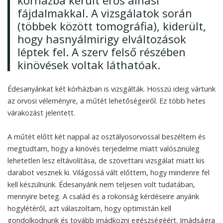
kórházba került erős alhasi
fájdalmakkal. A vizsgálatok során
(többek között tomográfia), kiderült,
hogy hasnyálmirigy elváltozások
léptek fel. A szerv felső részében
kinövések voltak láthatóak.
Édesanyánkat két kórházban is vizsgálták. Hosszú ideig vártunk
az orvosi véleményre, a műtét lehetőségeiről. Ez több hetes
várakozást jelentett.
A műtét előtt két nappal az osztályosorvossal beszéltem és
megtudtam, hogy a kinövés terjedelme miatt valószinüleg
lehetetlen lesz eltávolítása, de szövettani vizsgálat miatt kis
darabot vesznek ki. Világossá vált előttem, hogy mindenre fel
kell készülnünk. Édesanyánk nem teljesen volt tudatában,
mennyire beteg. A család és a rokonság kérdéseire anyánk
hogylétéről, azt válaszoltam, hogy optimistán kell
gondolkodnunk és tovább imádkozni egészségéért. Imádságra