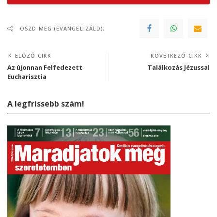
OSZD MEG (EVANGELIZÁLD):
ELŐZŐ CIKK
KÖVETKEZŐ CIKK
Az újonnan Felfedezett
Találkozás Jézussal
Eucharisztia
A legfrissebb szám!