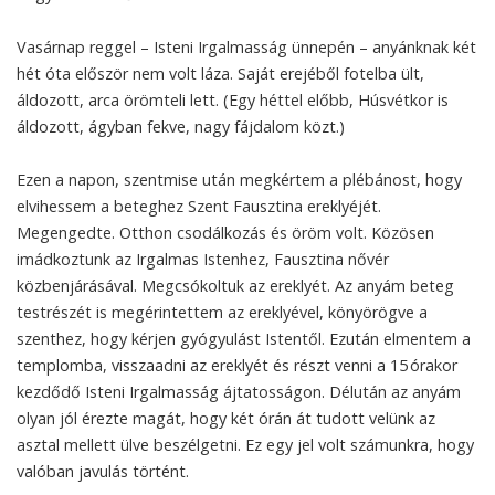
Vasárnap reggel – Isteni Irgalmasság ünnepén – anyánknak két
hét óta először nem volt láza. Saját erejéből fotelba ült,
áldozott, arca örömteli lett. (Egy héttel előbb, Húsvétkor is
áldozott, ágyban fekve, nagy fájdalom közt.)
Ezen a napon, szentmise után megkértem a plébánost, hogy
elvihessem a beteghez Szent Fausztina ereklyéjét.
Megengedte. Otthon csodálkozás és öröm volt. Közösen
imádkoztunk az Irgalmas Istenhez, Fausztina nővér
közbenjárásával. Megcsókoltuk az ereklyét. Az anyám beteg
testrészét is megérintettem az ereklyével, könyörögve a
szenthez, hogy kérjen gyógyulást Istentől. Ezután elmentem a
templomba, visszaadni az ereklyét és részt venni a 15 órakor
kezdődő Isteni Irgalmasság ájtatosságon. Délután az anyám
olyan jól érezte magát, hogy két órán át tudott velünk az
asztal mellett ülve beszélgetni. Ez egy jel volt számunkra, hogy
valóban javulás történt.