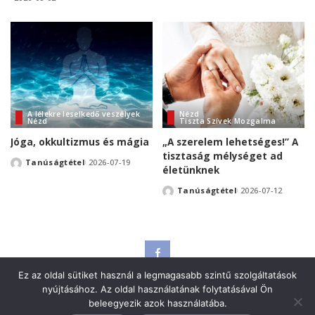
by
by
A lélekre leselkedő veszélyek
Nézd
Nézd
Tiszta Szívek Mozgalma
Jóga, okkultizmus és mágia
„A szerelem lehetséges!” A
tisztaság mélységet ad
Tanúságtétel
2026-07-19
Posted
életünknek
by
Tanúságtétel
2026-07-12
Posted
by
Adatvédelmi szabályzat
Kapcsolat
Ez az oldal sütiket használ a legmagasabb szintű szolgáltatások
nyújtásához. Az oldal használatának folytatásával Ön
beleegyezik azok használatába.