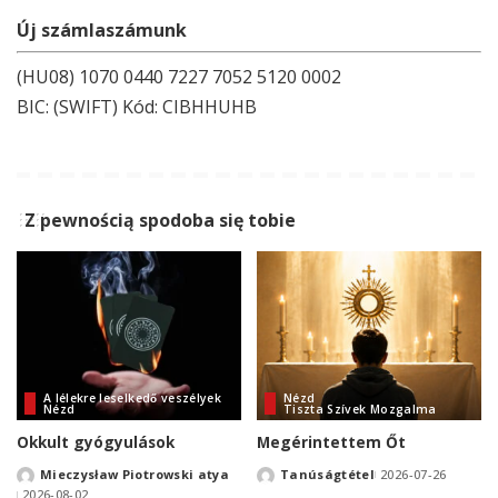
Új számlaszámunk
(HU08) 1070 0440 7227 7052 5120 0002
BIC: (SWIFT) Kód: CIBHHUHB
Z pewnością spodoba się tobie
A lélekre leselkedő veszélyek
Nézd
Nézd
Tiszta Szívek Mozgalma
Okkult gyógyulások
Megérintettem Őt
Mieczysław Piotrowski atya
Tanúságtétel
2026-07-26
Posted
Posted
2026-08-02