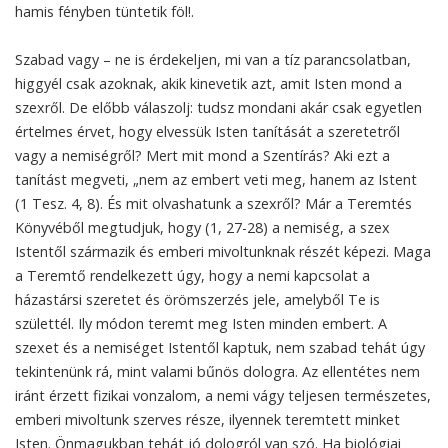
hamis fényben tüntetik föl!.
Szabad vagy – ne is érdekeljen, mi van a tíz parancsolatban,
higgyél csak azoknak, akik kinevetik azt, amit Isten mond a
szexről. De előbb válaszolj: tudsz mondani akár csak egyetlen
értelmes érvet, hogy elvessük Isten tanítását a szeretetről
vagy a nemiségről? Mert mit mond a Szentírás? Aki ezt a
tanítást megveti, „nem az embert veti meg, hanem az Istent
(1 Tesz. 4, 8). És mit olvashatunk a szexről? Már a Teremtés
Könyvéből megtudjuk, hogy (1, 27-28) a nemiség, a szex
Istentől származik és emberi mivoltunknak részét képezi. Maga
a Teremtő rendelkezett úgy, hogy a nemi kapcsolat a
házastársi szeretet és örömszerzés jele, amelyből Te is
születtél. Ily módon teremt meg Isten minden embert. A
szexet és a nemiséget Istentől kaptuk, nem szabad tehát úgy
tekintenünk rá, mint valami bűnös dologra. Az ellentétes nem
iránt érzett fizikai vonzalom, a nemi vágy teljesen természetes,
emberi mivoltunk szerves része, ilyennek teremtett minket
Isten. Önmagukban tehát jó dologról van szó. Ha biológiai