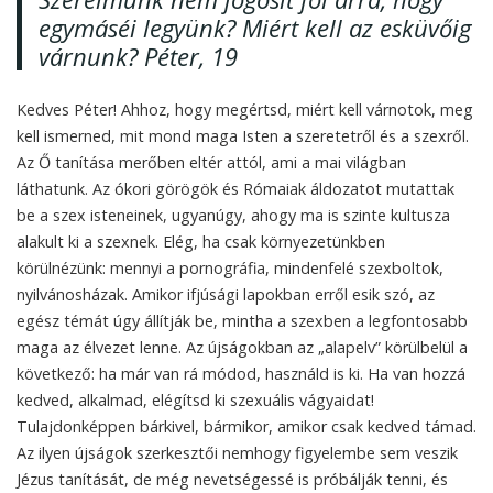
egymáséi legyünk? Miért kell az esküvőig
várnunk?
Péter, 19
Kedves Péter! Ahhoz, hogy megértsd, miért kell várnotok, meg
kell ismerned, mit mond maga Isten a szeretetről és a szexről.
Az Ő tanítása merőben eltér attól, ami a mai világban
láthatunk. Az ókori görögök és Rómaiak áldozatot mutattak
be a szex isteneinek, ugyanúgy, ahogy ma is szinte kultusza
alakult ki a szexnek. Elég, ha csak környezetünkben
körülnézünk: mennyi a pornográfia, mindenfelé szexboltok,
nyilvánosházak. Amikor ifjúsági lapokban erről esik szó, az
egész témát úgy állítják be, mintha a szexben a legfontosabb
maga az élvezet lenne. Az újságokban az „alapelv” körülbelül a
következő: ha már van rá módod, használd is ki. Ha van hozzá
kedved, alkalmad, elégítsd ki szexuális vágyaidat!
Tulajdonképpen bárkivel, bármikor, amikor csak kedved támad.
Az ilyen újságok szerkesztői nemhogy figyelembe sem veszik
Jézus tanítását, de még nevetségessé is próbálják tenni, és