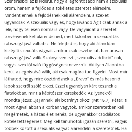
Szentírásból az is kiderül, hogy a legfontosabb nem a szexuális
öröm, hanem a fejlődés a tökéletes szeretet elérésére.
Mindent ennek a fejlődésnek kell alárendelni, a szexet
ugyancsak. A szexuális vágy és, hogy kívánod Ágit csak annak a
jele, hogy teljesen normális vagy. De vágyaidat a szeretet
törvényének kell alárendelned, mert különben a szexualitás
rabszolgájává válhatsz. Ne felejtsd el, hogy aki állandóan
kielégíti szexuális vágyait amikor csak eszébe jut, hamarosan
rabszolgájává válik. Szaknyelven ezt „szexuális addikció”-nak,
vagyis szextől való függőségnek nevezzük. Aki ilyen állapotba
kerül, az egoistává válik, aki csak magára tud figyelni. Most már
láthatod, hogy mire ösztönöznek a „Bravo” és más hasonló
lapok szexről szóló cikkei. Ezzel ugyanolyan kárt tesznek a
fiatalokban, mint a kábítószer kereskedők. Az ilyenekről
mondta Jézus: „jaj annak, aki botrányt okoz” (Mt 18,7). Péter, ti
most Ágival abban a korban vagytok, amikor szeretetben kell
megérnetek, a házas élet nehéz, de ugyanakkor csodálatos
kötelezettségeihez. Meg kell tanulnotok igazán szeretni, vagyis
többek között a szexuális vágyat alárendelni a szeretetnek. Ha