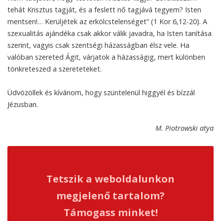
tehát Krisztus tagját, és a feslett nő tagjává tegyem? Isten
mentsen!… Kerüljétek az erkölcstelenséget” (1 Kor 6,12-20). A
szexualitás ajándéka csak akkor válik javadra, ha Isten tanítása
szerint, vagyis csak szentségi házasságban élsz vele. Ha
valóban szereted Ágit, várjatok a házasságig, mert különben
tönkreteszed a szereteteket.
Üdvözöllek és kívánom, hogy szüntelenül higgyél és bízzál
Jézusban.
M. Piotrowski atya
Tetszik a weboldalunkon
megjelenő tartalom?
Támogass minket!