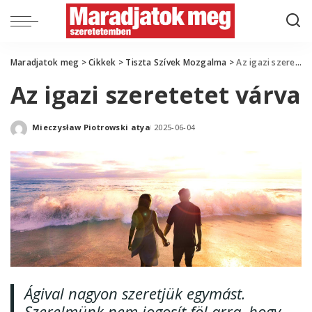
Maradjatok meg
>
Cikkek
>
Tiszta Szívek Mozgalma
>
Az igazi szeretetet várva
Az igazi szeretetet várva
Mieczysław Piotrowski atya
2025-06-04
Posted
by
Ágival nagyon szeretjük egymást.
Szerelmünk nem jogosít föl arra, hogy