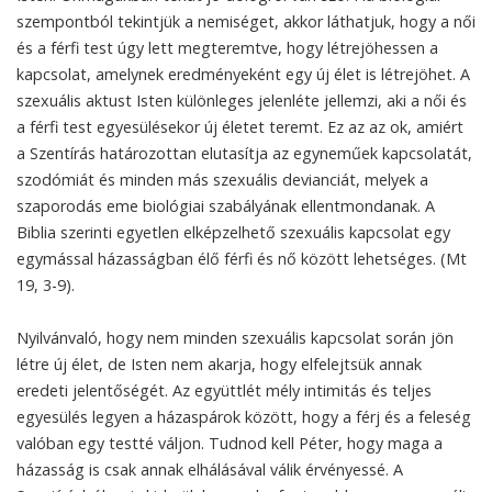
szempontból tekintjük a nemiséget, akkor láthatjuk, hogy a női
és a férfi test úgy lett megteremtve, hogy létrejöhessen a
kapcsolat, amelynek eredményeként egy új élet is létrejöhet. A
szexuális aktust Isten különleges jelenléte jellemzi, aki a női és
a férfi test egyesülésekor új életet teremt. Ez az az ok, amiért
a Szentírás határozottan elutasítja az egyneműek kapcsolatát,
szodómiát és minden más szexuális devianciát, melyek a
szaporodás eme biológiai szabályának ellentmondanak. A
Biblia szerinti egyetlen elképzelhető szexuális kapcsolat egy
egymással házasságban élő férfi és nő között lehetséges. (Mt
19, 3-9).
Nyilvánvaló, hogy nem minden szexuális kapcsolat során jön
létre új élet, de Isten nem akarja, hogy elfelejtsük annak
eredeti jelentőségét. Az együttlét mély intimitás és teljes
egyesülés legyen a házaspárok között, hogy a férj és a feleség
valóban egy testté váljon. Tudnod kell Péter, hogy maga a
házasság is csak annak elhálásával válik érvényessé. A