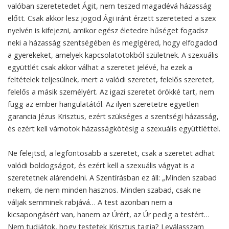
valóban szeretetedet Ágit, nem teszed magadévá házasság
előtt. Csak akkor lesz jogod Ági iránt érzett szereteted a szex
nyelvén is kifejezni, amikor egész életedre hűséget fogadsz
neki a házasság szentségében és megígéred, hogy elfogadod
a gyerekeket, amelyek kapcsolatotokból születnek. A szexuális
együttlét csak akkor válhat a szeretet jelévé, ha ezek a
feltételek teljesülnek, mert a valódi szeretet, felelős szeretet,
felelős a másik személyért. Az igazi szeretet örökké tart, nem
függ az ember hangulatától. Az ilyen szeretetre egyetlen
garancia Jézus Krisztus, ezért szükséges a szentségi házasság,
és ezért kell várnotok házasságkötésig a szexuális együttléttel.
Ne felejtsd, a legfontosabb a szeretet, csak a szeretet adhat
valódi boldogságot, és ezért kell a szexuális vágyat is a
szeretetnek alárendelni. A Szentírásban ez áll: „Minden szabad
nekem, de nem minden hasznos. Minden szabad, csak ne
váljak semminek rabjává… A test azonban nem a
kicsapongásért van, hanem az Úrért, az Úr pedig a testért…
Nem tudjátok, hogy testetek Krisztus tagja? Leválasszam