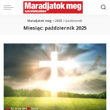
Maradjatok meg
>
2025
>
październik
Miesiąc:
październik 2025
Az örök élet
Nézd