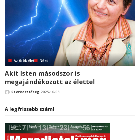
Az örök élet
Nézd
Akit Isten másodszor is
megajándékozott az élettel
Szerkesztőség
2025-10-03
Posted
by
A legfrissebb szám!