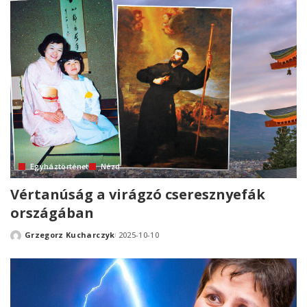
Egyháztörténet
Nézd
Vértanúság a virágzó cseresznyefák
országában
Grzegorz Kucharczyk
2025-10-10
Posted
by