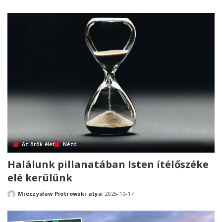
by
Az örök élet
Nézd
Halálunk pillanatában Isten ítélőszéke
elé kerülünk
Mieczysław Piotrowski atya
2025-10-17
Posted
by