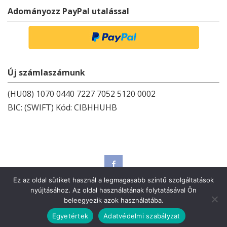
Adományozz PayPal utalással
Új számlaszámunk
(HU08) 1070 0440 7227 7052 5120 0002
BIC: (SWIFT) Kód: CIBHHUHB
Adatvédelmi szabályzat
Kapcsolat
Ez az oldal sütiket használ a legmagasabb szintű szolgáltatások
nyújtásához. Az oldal használatának folytatásával Ön
beleegyezik azok használatába.
Egyetértek
Adatvédelmi szabályzat
Copyright © Fundacja JP2 ul. Tylne Chwaliszewo 25, 61-103 Poznań.