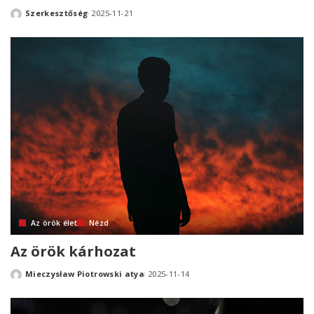
Szerkesztőség
2025-11-21
Posted
by
Az örök élet
Nézd
Az örök kárhozat
Mieczysław Piotrowski atya
2025-11-14
Posted
by