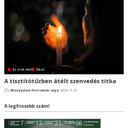
Az örök élet
Nézd
A tisztítótűzben átélt szenvedés titka
Mieczysław Piotrowski atya
2025-11-07
Posted
by
A legfrissebb szám!