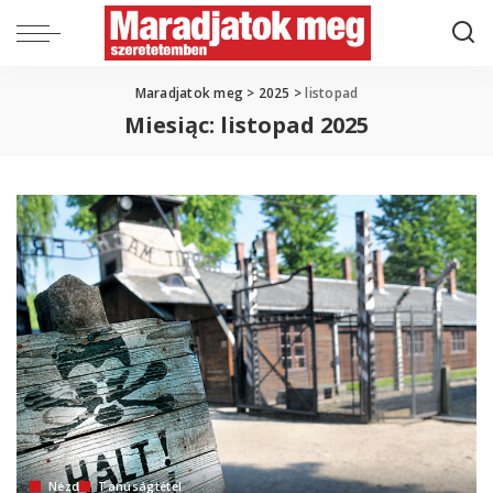
Maradjatok meg
>
2025
>
listopad
Miesiąc:
listopad 2025
Nézd
Tanúságtétel