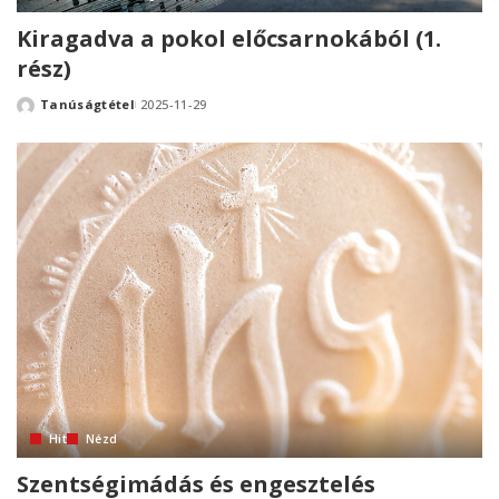
Kiragadva a pokol előcsarnokából (1.
rész)
Tanúságtétel
2025-11-29
Posted
by
Hit
Nézd
Szentségimádás és engesztelés