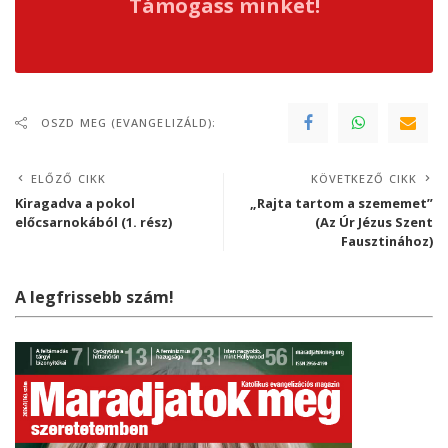
Támogass minket!
OSZD MEG (EVANGELIZÁLD):
ELŐZŐ CIKK
KÖVETKEZŐ CIKK
Kiragadva a pokol
„Rajta tartom a szememet”
előcsarnokából (1. rész)
(Az Úr Jézus Szent
Fausztinához)
A legfrissebb szám!