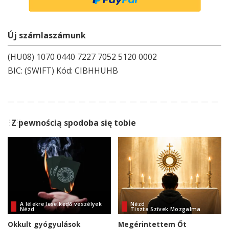
Új számlaszámunk
(HU08) 1070 0440 7227 7052 5120 0002
BIC: (SWIFT) Kód: CIBHHUHB
Z pewnością spodoba się tobie
A lélekre leselkedő veszélyek
Nézd
Nézd
Tiszta Szívek Mozgalma
Okkult gyógyulások
Megérintettem Őt