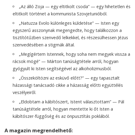
„Az álló Zoja — egy eltitkolt csoda” — egy hihetetlen és
eltitkolt történet a kommunista Szovjetunióból.
„Natuzza Evolo különleges küldetése” — Isten egy
egyszerű asszonynak megengedte, hogy találkozzon a
tisztítótűzben szenvedő lelkekkel, és részesülhessen Jézus
szenvedésében a stigmák által.
„Megígértem Istennek, hogy soha nem megyek vissza a
rácsok mögé” — Márton tanúságtétele arról, hogyan
gyógyult ki Isten segítségével az alkoholizmusból.
„Összeköltözni az esküvő előtt?” — egy tapasztalt
házassági tanácsadó cikke a házasság előtti együttélés
veszélyeiről.
„Eldobtam a kábítószert, Istent választottam” — Pál
tanúságtétele arról, hogyan mentette ki őt Isten a
kábítószer-függőség és az önpusztítás poklából.
A magazin megrendelhető: