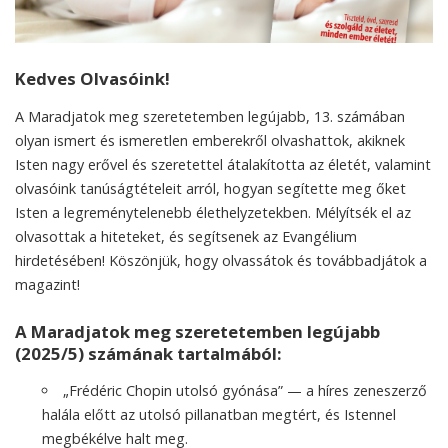
Kedves Olvasóink!
A Maradjatok meg szeretetemben legújabb, 13. számában
olyan ismert és ismeretlen emberekről olvashattok, akiknek
Isten nagy erővel és szeretettel átalakította az életét, valamint
olvasóink tanúságtételeit arról, hogyan segítette meg őket
Isten a legreménytelenebb élethelyzetekben. Mélyítsék el az
olvasottak a hiteteket, és segítsenek az Evangélium
hirdetésében! Köszönjük, hogy olvassátok és továbbadjátok a
magazint!
A Maradjatok meg szeretetemben legújabb
(2025/5) számának tartalmából:
„Frédéric Chopin utolsó gyónása” — a híres zeneszerző
halála előtt az utolsó pillanatban megtért, és Istennel
megbékélve halt meg.