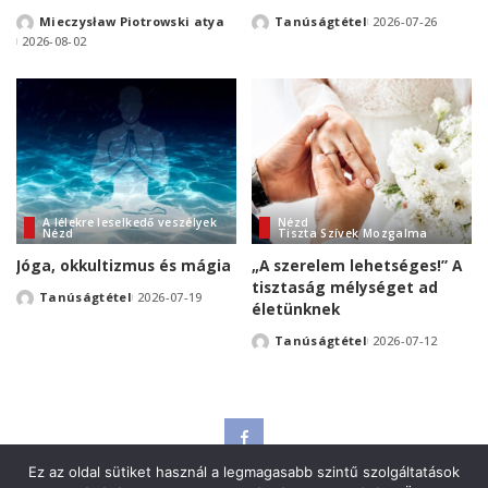
Mieczysław Piotrowski atya
Tanúságtétel
2026-07-26
Posted
Posted
2026-08-02
by
by
A lélekre leselkedő veszélyek
Nézd
Nézd
Tiszta Szívek Mozgalma
Jóga, okkultizmus és mágia
„A szerelem lehetséges!” A
tisztaság mélységet ad
Tanúságtétel
2026-07-19
Posted
életünknek
by
Tanúságtétel
2026-07-12
Posted
by
Adatvédelmi szabályzat
Kapcsolat
Ez az oldal sütiket használ a legmagasabb szintű szolgáltatások