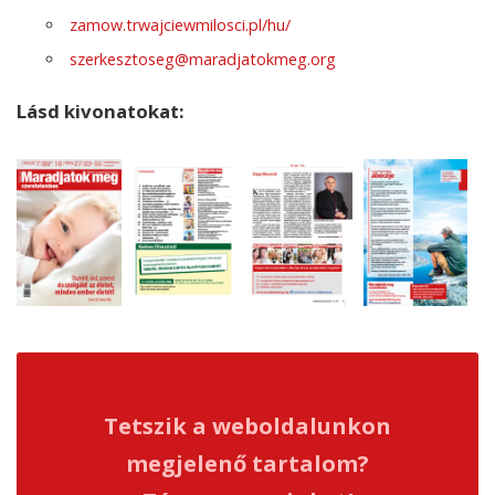
zamow.trwajciewmilosci.pl/hu/
szerkesztoseg@maradjatokmeg.org
Lásd kivonatokat:
Tetszik a weboldalunkon
megjelenő tartalom?