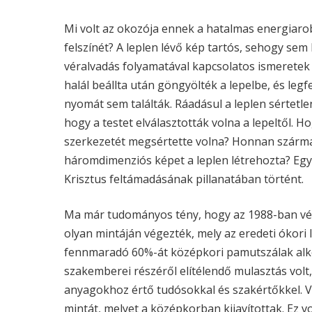
Mi volt az okozója ennek a hatalmas energiaro
felszínét? A leplen lévő kép tartós, sehogy sem 
véralvadás folyamatával kapcsolatos ismeretek al
halál beállta után göngyölték a lepelbe, és legf
nyomát sem találták. Ráadásul a leplen sértetl
hogy a testet elválasztották volna a lepeltől. H
szerkezetét megsértette volna? Honnan származ
háromdimenziós képet a leplen létrehozta? Egyed
Krisztus feltámadásának pillanatában történt.
Ma már tudományos tény, hogy az 1988-ban vég
olyan mintáján végezték, mely az eredeti ókori
fennmaradó 60%-át középkori pamutszálak alk
szakemberei részéről elítélendő mulasztás vol
anyagokhoz értő tudósokkal és szakértőkkel. V
mintát, melyet a középkorban kijavítottak. Ez