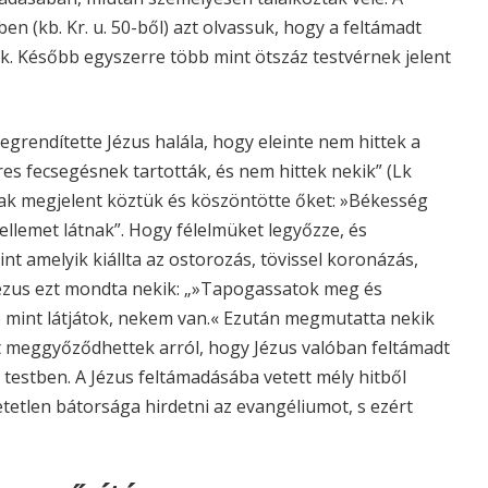
en (kb. Kr. u. 50-ből) azt olvassuk, hogy a feltámadt
k. Később egyszerre több mint ötszáz testvérnek jelent
grendítette Jézus halála, hogy eleinte nem hittek a
res fecsegésnek tartották, és nem hittek nekik” (Lk
sak megjelent köztük és köszöntötte őket: »Békesség
ellemet látnak”. Hogy félelmüket legyőzze, és
t amelyik kiállta az ostorozás, tövissel koronázás,
 Jézus ezt mondta nekik: „»Tapogassatok meg és
de mint látjátok, nekem van.« Ezután megmutatta nekik
át meggyőződhettek arról, hogy Jézus valóban feltámadt
t testben. A Jézus feltámadásába vetett mély hitből
etetlen bátorsága hirdetni az evangéliumot, s ezért