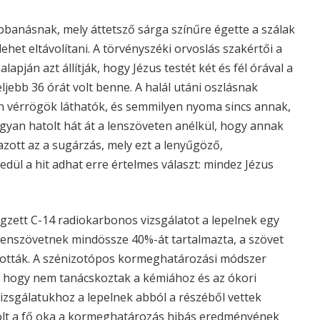
bbanásnak, mely áttetsző sárga színűre égette a szálak
lehet eltávolítani. A törvényszéki orvoslás szakértői a
apján azt állítják, hogy Jézus testét két és fél órával a
eljebb 36 órát volt benne. A halál utáni oszlásnak
en vérrögök láthatók, és semmilyen nyoma sincs annak,
ogyan hatolt hát át a lenszöveten anélkül, hogy annak
ott az a sugárzás, mely ezt a lenyűgöző,
ül a hit adhat erre értelmes választ: mindez Jézus
zett C-14 radiokarbonos vizsgálatot a lepelnek egy
 lenszövetnek mindössze 40%-át tartalmazta, a szövet
ották. A szénizotópos kormeghatározási módszer
t, hogy nem tanácskoztak a kémiához és az ókori
izsgálatukhoz a lepelnek abból a részéből vettek
 volt a fő oka a kormeghatározás hibás eredményének