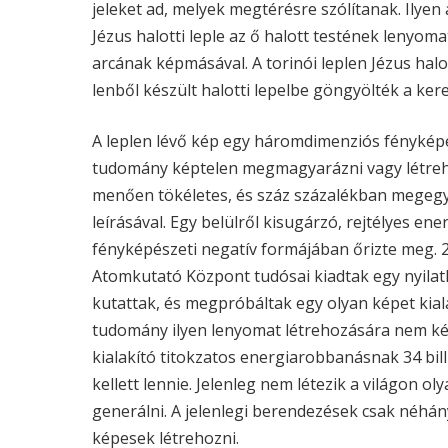
jeleket ad, melyek megtérésre szólítanak. Ilyen 
Jézus halotti leple az ő halott testének lenyom
arcának képmásával. A torinói leplen Jézus halot
lenből készült halotti lepelbe göngyölték a kere
A leplen lévő kép egy háromdimenziós fényképész
tudomány képtelen megmagyarázni vagy létreho
menően tökéletes, és száz százalékban megegy
leírásával. Egy belülről kisugárzó, rejtélyes 
fényképészeti negatív formájában őrizte meg. 
Atomkutató Központ tudósai kiadtak egy nyilatk
kutattak, és megpróbáltak egy olyan képet kialak
tudomány ilyen lenyomat létrehozására nem kép
kialakító titokzatos energiarobbanásnak 34 bi
kellett lennie. Jelenleg nem létezik a világon 
generálni. A jelenlegi berendezések csak néhán
képesek létrehozni.