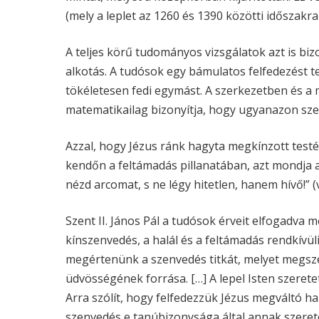
(mely a leplet az 1260 és 1390 közötti időszakra 
A teljes körű tudományos vizsgálatok azt is biz
alkotás. A tudósok egy bámulatos felfedezést te
tökéletesen fedi egymást. A szerkezetben és a
matematikailag bizonyítja, hogy ugyanazon sze
Azzal, hogy Jézus ránk hagyta megkínzott test
kendőn a feltámadás pillanatában, azt mondja 
nézd arcomat, s ne légy hitetlen, hanem hívő!” (v
Szent II. János Pál a tudósok érveit elfogadva m
kínszenvedés, a halál és a feltámadás rendkívüli
megértenünk a szenvedés titkát, melyet megsze
üdvösségének forrása. […] A lepel Isten szer
Arra szólít, hogy felfedezzük Jézus megváltó h
szenvedés e tanúbizonysága által annak szeretete