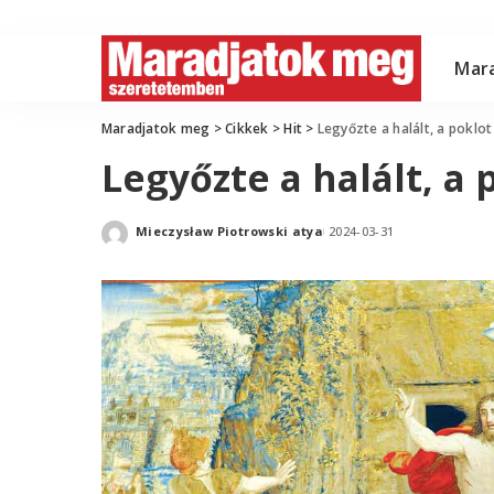
Mar
Maradjatok meg
>
Cikkek
>
Hit
>
Legyőzte a halált, a poklot
Legyőzte a halált, a 
Mieczysław Piotrowski atya
2024-03-31
Posted
by