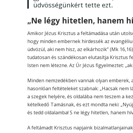
üdvösségünkért tette ezt.
„Ne légy hitetlen, hanem hív
Amikor Jézus Krisztus a feltámadása után utol
hogy minden embernek hirdessék az evangéliumo
üdvözül, aki nem hisz, az elkárhozik” (Mk 16,1
tudatosan és szándékosan elutasítja Krisztus fe
Isten nem létezne. Az Úr Jézus figyelmeztet: „ak
Minden nemzedékben vannak olyan emberek, ak
hasonlóan feltételeket szabnak: „Hacsak nem 
a szegek helyére, és oldalába nem teszem a kez
kételkedő Tamásnak, és ezt mondta neki: „Nyújt
és tedd oldalamba! S ne légy hitetlen, hanem hívő
A feltámadt Krisztus napjaink bizalmatlanjainak,