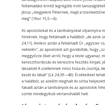
feltámadást érintő legrégibb írott tanúságtételb
Jézus „megjelent Péternek, majd a tizenkettőne
meg” (1Kor 15,5—6).
Az apostolokat és a tanítványokat olyannyira me
híreknek, hogy feltámadt a halálból: „de azok ü
24,11). Amikor aztán a feltámadt Úr „egyszer c
nektek!«”, az apostolok azt gondolták, hogy „sz
meggyőzze őket arról, hogy a teste ugyanaz, min
kereszthordozás és keresztre feszítés kínjait,
lássatok! A szellemnek nincs húsa és csontja, 
kezét és lábát” (Lk 24,39—40). Érzékeikkel teh
a halálból, az azelőtt meghalt és sírba helyezet
fakadt aztán a tanítványok és az apostolok hih
szinte mindegyikük vértanúhalált halt.