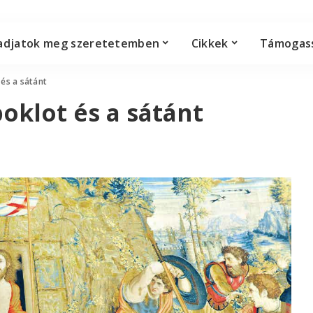
adjatok meg szeretetemben
Cikkek
Támogas
 és a sátánt
poklot és a sátánt