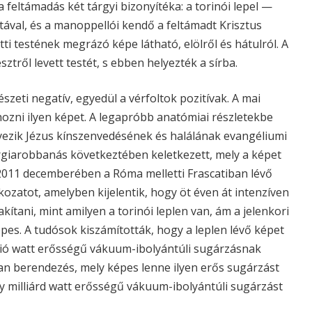
a feltámadás két tárgyi bizonyítéka: a torinói lepel —
atával, és a manoppellói kendő a feltámadt Krisztus
ti testének megrázó képe látható, elölről és hátulról. A
sztről levett testét, s ebben helyezték a sírba.
eti negatív, egyedül a vérfoltok pozitívak. A mai
zni ilyen képet. A legapróbb anatómiai részletekbe
ezik Jézus kínszenvedésének és halálának evangéliumi
energiarobbanás következtében keletkezett, mely a képet
2011 decemberében a Róma melletti Frascatiban lévő
ozatot, amelyben kijelentik, hogy öt éven át intenzíven
ítani, mint amilyen a torinói leplen van, ám a jelenkori
es. A tudósok kiszámították, hogy a leplen lévő képet
llió watt erősségű vákuum-ibolyántúli sugárzásnak
olyan berendezés, mely képes lenne ilyen erős sugárzást
y milliárd watt erősségű vákuum-ibolyántúli sugárzást