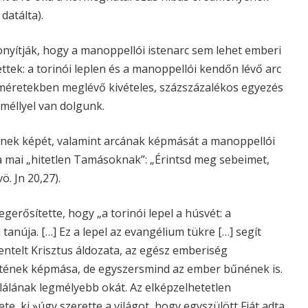
datálta).
onyítják, hogy a manoppellói istenarc sem lehet emberi
ttek: a torinói leplen és a manoppellói kendőn lévő arc
 méretekben meglévő kivételes, százszázalékos egyezés
méllyel van dolgunk.
ének képét, valamint arcának képmását a manoppellói
a mai „hitetlen Tamásoknak”: „Érintsd meg sebeimet,
ö. Jn 20,27).
egerősítette, hogy „a torinói lepel a húsvét: a
 tanúja. […] Ez a lepel az evangélium tükre […] segít
ntelt Krisztus áldozata, az egész emberiség
etetének képmása, de egyszersmind az ember bűnének is.
alálának legmélyebb okát. Az elképzelhetetlen
, ki »úgy szerette a világot, hogy egyszülött Fiát adta