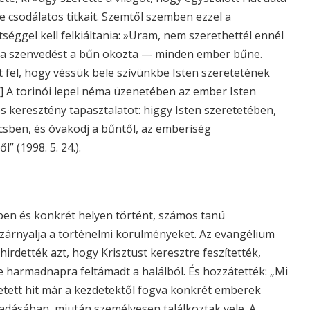
ve csodálatos titkait. Szemtől szemben ezzel a
éggel kell felkiáltania: »Uram, nem szerethettél ennél
zt a szenvedést a bűn okozta — minden ember bűne.
t fel, hogy véssük bele szívünkbe Isten szeretetének
…] A torinói lepel néma üzenetében az ember Isten
es keresztény tapasztalatot: higgy Isten szeretetében,
sben, és óvakodj a bűntől, az emberiség
 (1998. 5. 24.).
ben és konkrét helyen történt, számos tanú
zárnyalja a történelmi körülményeket. Az evangélium
irdették azt, hogy Krisztust keresztre feszítették,
e harmadnapra feltámadt a halálból. És hozzátették: „Mi
tett hit már a kezdetektől fogva konkrét emberek
madásában, miután személyesen találkoztak vele. A