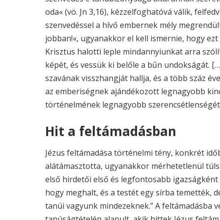
oda« (vö. Jn 3,16), kézzelfoghatóvá válik, felfed
szenvedéssel a hívő embernek mély megrendülts
jobban!«, ugyanakkor el kell ismernie, hogy e
Krisztus halotti leple mindannyiunkat arra szólí
képét, és vessük ki belőle a bűn undokságát. [
szavának visszhangját hallja, és a több száz év
az emberiségnek ajándékozott legnagyobb kinc
történelmének legnagyobb szerencsétlenségétől”
Hit a feltámadásban
Jézus feltámadása történelmi tény, konkrét idő
alátámasztotta, ugyanakkor mérhetetlenül túls
első hirdetői első és legfontosabb igazságként h
hogy meghalt, és a testét egy sírba temették, d
tanúi vagyunk mindezeknek.” A feltámadásba ve
tanúságtételén alapult, akik hittek Jézus feltá