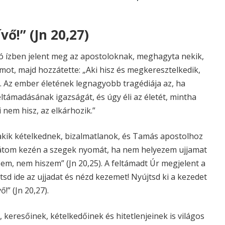
ő!” (Jn 20,27)
só ízben jelent meg az apostoloknak, meghagyta nekik,
t, majd hozzátette: „Aki hisz és megkeresztelkedik,
6). Az ember életének legnagyobb tragédiája az, ha
ltámadásának igazságát, és úgy éli az életét, mintha
i nem hisz, az elkárhozik.”
ik kételkednek, bizalmatlanok, és Tamás apostolhoz
látom kezén a szegek nyomát, ha nem helyezem ujjamat
em, nem hiszem” (Jn 20,25). A feltámadt Úr megjelent a
sd ide az ujjadat és nézd kezemet! Nyújtsd ki a kezedet
!” (Jn 20,27).
 keresőinek, kételkedőinek és hitetlenjeinek is világos